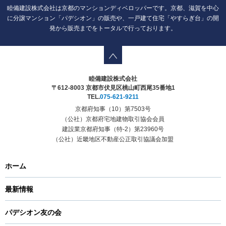
睦備建設株式会社は京都のマンションディベロッパーです。京都、滋賀を中心
に分譲マンション「パデシオン」の販売や、一戸建て住宅「やすらぎ台」の開
発から販売までをトータルで行っております。
睦備建設株式会社
〒612-8003 京都市伏見区桃山町西尾35番地1
TEL.
075-621-9211
京都府知事（10）第7503号
（公社）京都府宅地建物取引協会会員
建設業京都府知事（特-2）第23960号
（公社）近畿地区不動産公正取引協議会加盟
ホーム
最新情報
パデシオン友の会