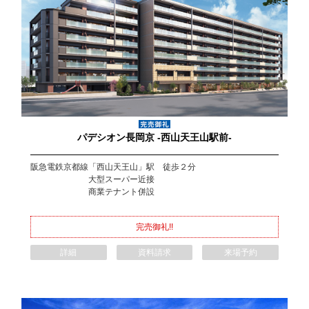
パデシオン長岡京 -西山天王山駅前-
阪急電鉄京都線「西山天王山」駅 徒歩２分
大型スーパー近接
商業テナント併設
完売御礼!!
詳細
資料請求
来場予約