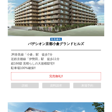
パデシオン京都小倉グランドヒルズ
JR奈良線「小倉」駅 徒歩7分
近鉄京都線「伊勢田」駅 徒歩11分
総166邸 見晴らしの大規模邸宅!!
駐車場100%確保!!
完売御礼!!
詳細
資料請求
来場予約